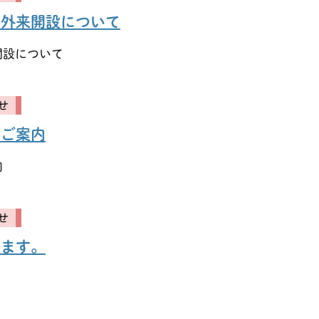
科外来開設について
開設について
せ
のご案内
内
せ
ります。
。