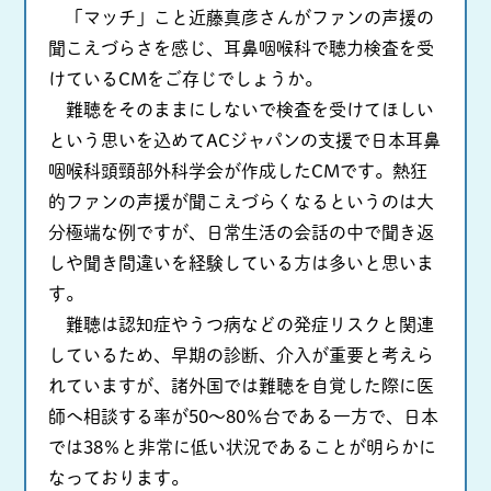
「マッチ」こと近藤真彦さんがファンの声援の
聞こえづらさを感じ、耳鼻咽喉科で聴力検査を受
けているCMをご存じでしょうか。
難聴をそのままにしないで検査を受けてほしい
という思いを込めてACジャパンの支援で日本耳鼻
咽喉科頭頸部外科学会が作成したCMです。熱狂
的ファンの声援が聞こえづらくなるというのは大
分極端な例ですが、日常生活の会話の中で聞き返
しや聞き間違いを経験している方は多いと思いま
す。
難聴は認知症やうつ病などの発症リスクと関連
しているため、早期の診断、介入が重要と考えら
れていますが、諸外国では難聴を自覚した際に医
師へ相談する率が50～80％台である一方で、日本
では38％と非常に低い状況であることが明らかに
なっております。