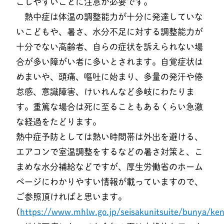
こしやすいことに注意が必要です。
熱中症は体温の調整能力が十分に発達していな
いこどもや、暑さ、水分不足に対する調整能力が
十分でない高齢者、自らの症状を訴えられない場
合が多い障がい者に多いとされます。自覚症状は
めまいや、頭痛、嘔吐に始まり、多量の発汗や倦
怠感、意識障害、けいれんなど多岐にわたりま
す。重篤な場合は死に至ることもあるくらい急激
な経過をたどります。
熱中症予防としては熱い時間帯は外出を避ける、
エアコンで室温調整をするなどの暑さ対策と、こ
まめな水分補給などですが、厚生労働省のホーム
ページにわかりやすい情報が載っていますので、
ご参照頂ければと思います。
(
https://www.mhlw.go.jp/seisakunitsuite/bunya/ke